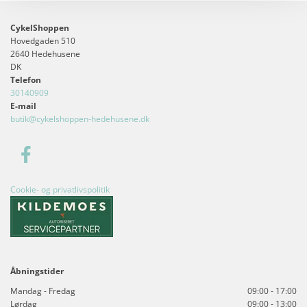
CykelShoppen
Hovedgaden 510
2640 Hedehusene
DK
Telefon
30140909
E-mail
butik@cykelshoppen-hedehusene.dk
Cookie- og privatlivspolitik
Åbningstider
Mandag - Fredag
09:00 - 17:00
Lørdag
09:00 - 13:00